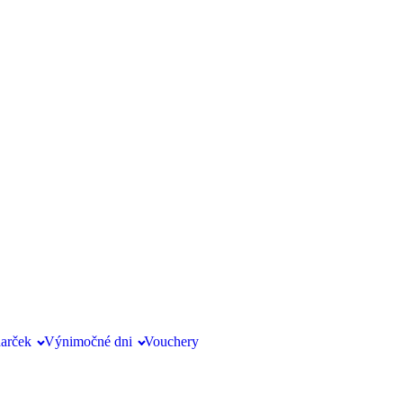
darček
Výnimočné dni
Vouchery