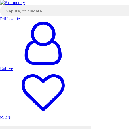
Prihlasenie
Ľúbivé
Košík
0.00
€