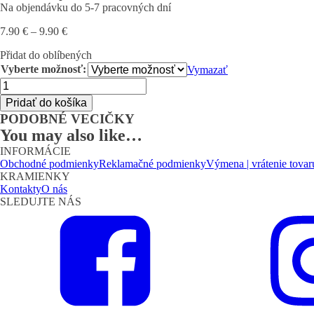
Na objendávku do 5-7 pracovných dní
Price
7.90
€
–
9.90
€
range:
Přidat do oblíbených
7.90 €
through
Vyberte možnosť:
Vymazať
9.90 €
množstvo
Vianočný
Pridať do košíka
domček
PODOBNÉ VECIČKY
KNIŽNICA
You may also like…
INFORMÁCIE
Obchodné podmienky
Reklamačné podmienky
Výmena | vrátenie tovar
KRAMIENKY
Kontakty
O nás
SLEDUJTE NÁS