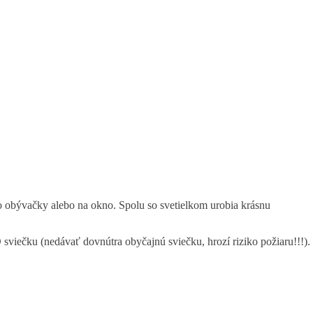
o obývačky alebo na okno. Spolu so svetielkom urobia krásnu
iečku (nedávať dovnútra obyčajnú sviečku, hrozí riziko požiaru!!!).