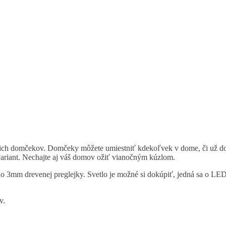
našich domčekov. Domčeky môžete umiestniť kdekoľvek v dome, či už d
variant. Nechajte aj váš domov ožiť vianočným kúzlom.
m drevenej preglejky. Svetlo je možné si dokúpiť, jedná sa o LED sv
v.