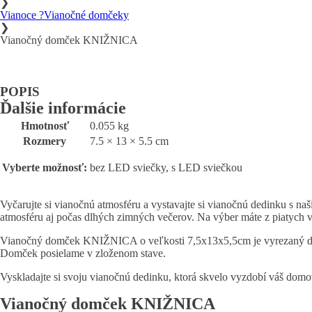
❯
Vianoce ?
Vianočné domčeky
❯
Vianočný domček KNIŽNICA
POPIS
Ďalšie informácie
Hmotnosť
0.055 kg
Rozmery
7.5 × 13 × 5.5 cm
Vyberte možnosť:
bez LED sviečky, s LED sviečkou
Vyčarujte si vianočnú atmosféru a vystavajte si vianočnú dedinku s 
atmosféru aj počas dlhých zimných večerov. Na výber máte z piatych 
Vianočný domček KNIŽNICA o veľkosti 7,5x13x5,5cm je vyrezaný do 3m
Domček posielame v zloženom stave.
Vyskladajte si svoju vianočnú dedinku, ktorá skvelo vyzdobí váš domo
Vianočný domček KNIŽNICA